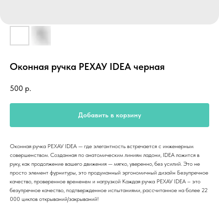
Оконная ручка РЕХАУ IDEA черная
500
р.
Добавить в корзину
Оконная ручка РЕХАУ IDEA — где элегантность встречается с инженерным
совершенством. Созданная по анатомическим линиям ладони, IDEA ложится в
руку, как продолжение вашего движения — мягко, уверенно, без усилий. Это не
просто элемент фурнитуры, это продуманный эргономичный дизайн Безупречное
качество, проверенное временем и нагрузкой Каждая ручка РЕХАУ IDEA – это
безупречное качество, подтвержденное испытаниями, рассчитанное на более 22
000 циклов открываний/закрываний!