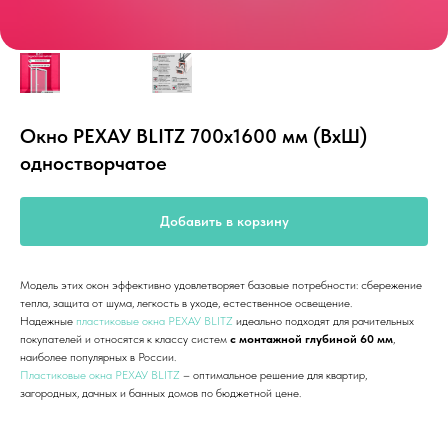
Окно РЕХАУ BLITZ 700х1600 мм (ВхШ)
одностворчатое
Добавить в корзину
Модель этих окон эффективно удовлетворяет базовые потребности: сбережение
тепла, защита от шума, легкость в уходе, естественное освещение.
Надежные
пластиковые окна РЕХАУ BLITZ
идеально подходят для рачительных
покупателей и относятся к классу систем
с монтажной глубиной 60 мм
,
наиболее популярных в России.
Пластиковые окна РЕХАУ BLITZ
– оптимальное решение для квартир,
загородных, дачных и банных домов по бюджетной цене.