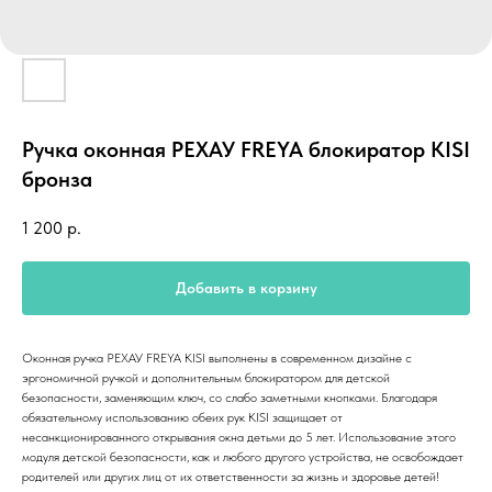
Ручка оконная РЕХАУ FREYA блокиратор KISI
бронза
1 200
р.
Добавить в корзину
Оконная ручка РЕХАУ FREYA KISI выполнены в современном дизайне с
эргономичной ручкой и дополнительным блокиратором для детской
безопасности, заменяющим ключ, со слабо заметными кнопками. Благодаря
обязательному использованию обеих рук KISI защищает от
несанкционированного открывания окна детьми до 5 лет. Использование этого
модуля детской безопасности, как и любого другого устройства, не освобождает
родителей или других лиц от их ответственности за жизнь и здоровье детей!