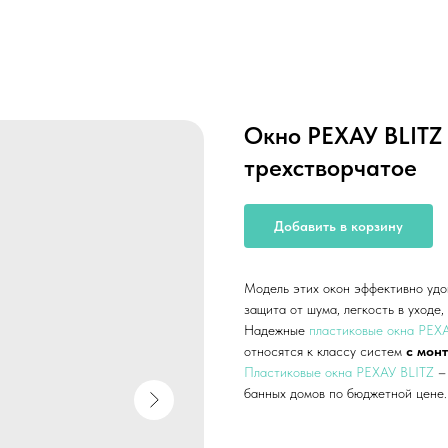
Окно РЕХАУ BLITZ
трехстворчатое
Добавить в корзину
Модель этих окон эффективно удо
защита от шума, легкость в уходе
Надежные
пластиковые окна РЕХ
относятся к классу систем
с мон
Пластиковые окна РЕХАУ BLITZ
–
банных домов по бюджетной цене.