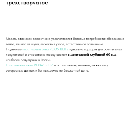
трехстворчатое
Добавить в корзину
Модель этих окон эффективно удовлетворяет базовые потребности: сбережение
тепла, защита от шума, легкость в уходе, естественное освещение.
Надежные
пластиковые окна РЕХАУ BLITZ
идеально подходят для рачительных
покупателей и относятся к классу систем
с монтажной глубиной 60 мм
,
наиболее популярных в России.
Пластиковые окна РЕХАУ BLITZ
– оптимальное решение для квартир,
загородных, дачных и банных домов по бюджетной цене.