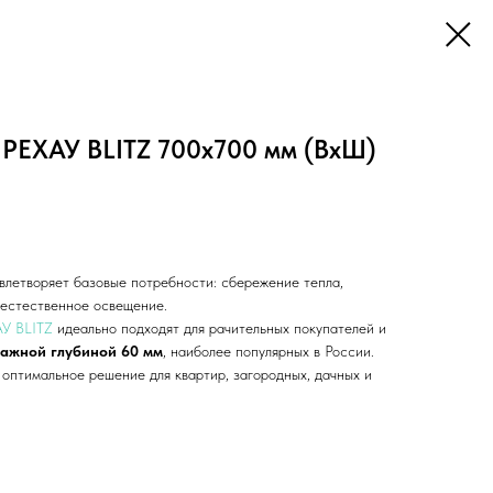
 РЕХАУ BLITZ 700х700 мм (ВхШ)
влетворяет базовые потребности: сбережение тепла,
, естественное освещение.
АУ BLITZ
идеально подходят для рачительных покупателей и
тажной глубиной 60 мм
, наиболее популярных в России.
 оптимальное решение для квартир, загородных, дачных и