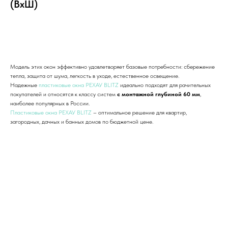
(ВхШ)
Добавить в корзину
Модель этих окон эффективно удовлетворяет базовые потребности: сбережение
тепла, защита от шума, легкость в уходе, естественное освещение.
Надежные
пластиковые окна РЕХАУ BLITZ
идеально подходят для рачительных
покупателей и относятся к классу систем
с монтажной глубиной 60 мм
,
наиболее популярных в России.
Пластиковые окна РЕХАУ BLITZ
– оптимальное решение для квартир,
загородных, дачных и банных домов по бюджетной цене.