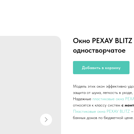
Окно РЕХАУ BLITZ
одностворчатое
Добавить в корзину
Модель этих окон эффективно удо
защита от шума, легкость в уходе
Надежные
пластиковые окна РЕХ
относятся к классу систем
с мон
Пластиковые окна РЕХАУ BLITZ
–
банных домов по бюджетной цене.