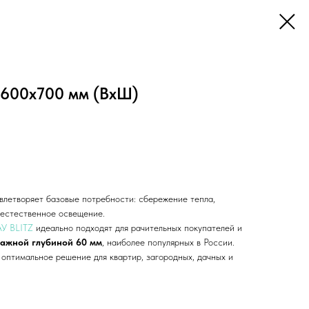
 600х700 мм (ВхШ)
влетворяет базовые потребности: сбережение тепла,
, естественное освещение.
АУ BLITZ
идеально подходят для рачительных покупателей и
тажной глубиной 60 мм
, наиболее популярных в России.
 оптимальное решение для квартир, загородных, дачных и