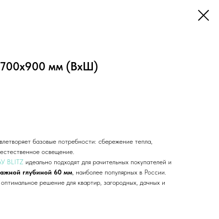
 700х900 мм (ВхШ)
влетворяет базовые потребности: сбережение тепла,
, естественное освещение.
АУ BLITZ
идеально подходят для рачительных покупателей и
тажной глубиной 60 мм
, наиболее популярных в России.
 оптимальное решение для квартир, загородных, дачных и