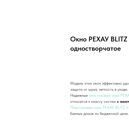
Окно РЕХАУ BLITZ
одностворчатое
Добавить в корзину
Модель этих окон эффективно удо
защита от шума, легкость в уходе
Надежные
пластиковые окна РЕХ
относятся к классу систем
с мон
Пластиковые окна РЕХАУ BLITZ
–
банных домов по бюджетной цене.