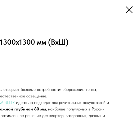
 1300х1300 мм (ВхШ)
влетворяет базовые потребности: сбережение тепла,
, естественное освещение.
АУ BLITZ
идеально подходят для рачительных покупателей и
тажной глубиной 60 мм
, наиболее популярных в России.
 оптимальное решение для квартир, загородных, дачных и