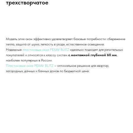
трехстворчатое
Добавить в корзину
Модель этих окон эффективно удовлетворяет базовые потребности: сбережение
тепла, защита от шума, легкость в уходе, естественное освещение.
Надежные
пластиковые окна РЕХАУ BLITZ
идеально подходят для рачительных
покупателей и относятся к классу систем
с монтажной глубиной 60 мм
,
наиболее популярных в России.
Пластиковые окна РЕХАУ BLITZ
– оптимальное решение для квартир,
загородных, дачных и банных домов по бюджетной цене.