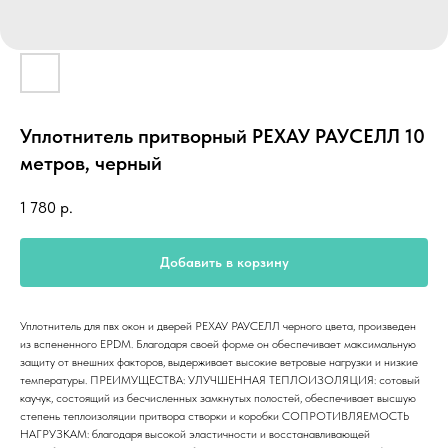
Уплотнитель притворный РЕХАУ РАУСЕЛЛ 10
метров, черный
1 780
р.
Добавить в корзину
Уплотнитель для пвх окон и дверей РЕХАУ РАУСЕЛЛ черного цвета, произведен
из вспененного EPDM. Благодаря своей форме он обеспечивает максимальную
защиту от внешних факторов, выдерживает высокие ветровые нагрузки и низкие
температуры. ПРЕИМУЩЕСТВА: УЛУЧШЕННАЯ ТЕПЛОИЗОЛЯЦИЯ: сотовый
каучук, состоящий из бесчисленных замкнутых полостей, обеспечивает высшую
степень теплоизоляции притвора створки и коробки СОПРОТИВЛЯЕМОСТЬ
НАГРУЗКАМ: благодаря высокой эластичности и восстанавливающей