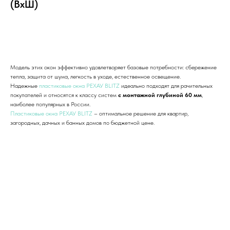
(ВхШ)
Добавить в корзину
Модель этих окон эффективно удовлетворяет базовые потребности: сбережение
тепла, защита от шума, легкость в уходе, естественное освещение.
Надежные
пластиковые окна РЕХАУ BLITZ
идеально подходят для рачительных
покупателей и относятся к классу систем
с монтажной глубиной 60 мм
,
наиболее популярных в России.
Пластиковые окна РЕХАУ BLITZ
– оптимальное решение для квартир,
загородных, дачных и банных домов по бюджетной цене.