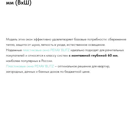
мм (ВхШ)
Добавить в корзину
Модель этих окон эффективно удовлетворяет базовые потребности: сбережение
тепла, защита от шума, легкость в уходе, естественное освещение.
Надежные
пластиковые окна РЕХАУ BLITZ
идеально подходят для рачительных
покупателей и относятся к классу систем
с монтажной глубиной 60 мм
,
наиболее популярных в России.
Пластиковые окна РЕХАУ BLITZ
– оптимальное решение для квартир,
загородных, дачных и банных домов по бюджетной цене.